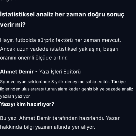
İstatistiksel analiz her zaman doğru sonuç
verir mi?
Hayır, futbolda sürpriz faktörü her zaman mevcut.
Ancak uzun vadede istatistiksel yaklaşım, başarı
oranını önemli ölçüde artırır.
Ahmet Demir
- Yazı İşleri Editörü
Spor ve oyun sektöründe 8 yıllık deneyime sahip editör. Türkiye
liglerinden uluslararası turnuvalara kadar geniş bir yelpazede analiz
yazıları yazıyor.
Yazıyı kim hazırlıyor?
Bu yazı Ahmet Demir tarafından hazırlandı. Yazar
hakkında bilgi yazının altında yer alıyor.