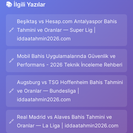
📚 İlgili Yazılar
Beşiktaş vs Hesap.com Antalyaspor Bahis
🔗
Tahmini ve Oranlar — Super Lig |
iddaatahmin2026.com
Mobil Bahis Uygulamalarında Güvenlik ve
🔗
Performans - 2026 Teknik İnceleme Rehberi
Augsburg vs TSG Hoffenheim Bahis Tahmini
🔗
ve Oranlar — Bundesliga |
iddaatahmin2026.com
Real Madrid vs Alaves Bahis Tahmini ve
🔗
Oranlar — La Liga | iddaatahmin2026.com