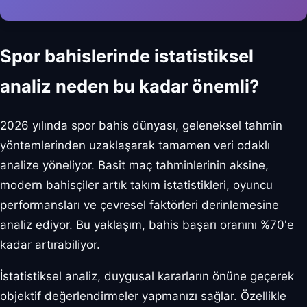
Spor bahislerinde istatistiksel
analiz neden bu kadar önemli?
2026 yılında spor bahis dünyası, geleneksel tahmin
yöntemlerinden uzaklaşarak tamamen veri odaklı
analize yöneliyor. Basit maç tahminlerinin aksine,
modern bahisçiler artık takım istatistikleri, oyuncu
performansları ve çevresel faktörleri derinlemesine
analiz ediyor. Bu yaklaşım, bahis başarı oranını %70'e
kadar artırabiliyor.
İstatistiksel analiz, duygusal kararların önüne geçerek
objektif değerlendirmeler yapmanızı sağlar. Özellikle