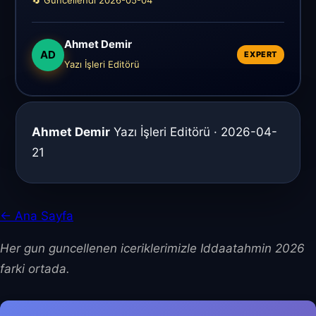
🔄 Güncellendi 2026-05-04
Ahmet Demir
AD
EXPERT
Yazı İşleri Editörü
Ahmet Demir
Yazı İşleri Editörü · 2026-04-
21
← Ana Sayfa
Her gun guncellenen iceriklerimizle Iddaatahmin 2026
farki ortada.