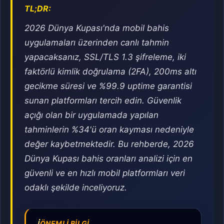
TL;DR:
2026 Dünya Kupası'nda mobil bahis
uygulamaları üzerinden canlı tahmin
yapacaksanız, SSL/TLS 1.3 şifreleme, iki
faktörlü kimlik doğrulama (2FA), 200ms altı
gecikme süresi ve %99.9 uptime garantisi
sunan platformları tercih edin. Güvenlik
açığı olan bir uygulamada yapılan
tahminlerin %34'ü oran kayması nedeniyle
değer kaybetmektedir. Bu rehberde, 2026
Dünya Kupası bahis oranları analizi için en
güvenli ve en hızlı mobil platformları veri
odaklı şekilde inceliyoruz.
ℹ️
ÖNEMLI BILGI