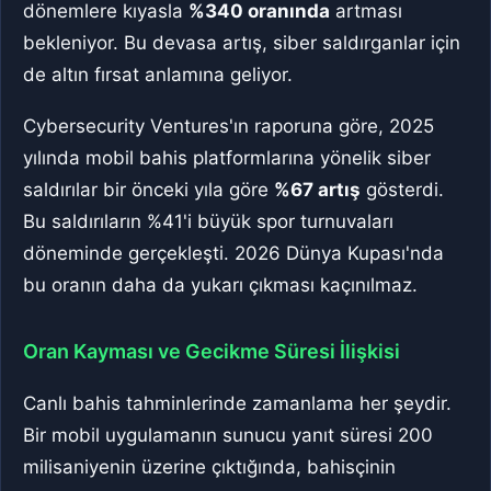
dönemlere kıyasla
%340 oranında
artması
bekleniyor. Bu devasa artış, siber saldırganlar için
de altın fırsat anlamına geliyor.
Cybersecurity Ventures'ın raporuna göre, 2025
yılında mobil bahis platformlarına yönelik siber
saldırılar bir önceki yıla göre
%67 artış
gösterdi.
Bu saldırıların %41'i büyük spor turnuvaları
döneminde gerçekleşti. 2026 Dünya Kupası'nda
bu oranın daha da yukarı çıkması kaçınılmaz.
Oran Kayması ve Gecikme Süresi İlişkisi
Canlı bahis tahminlerinde zamanlama her şeydir.
Bir mobil uygulamanın sunucu yanıt süresi 200
milisaniyenin üzerine çıktığında, bahisçinin