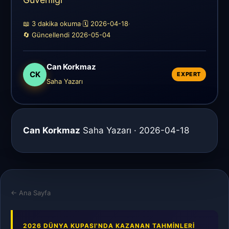
📖 3 dakika okuma
·
🗓️ 2026-04-18
·
🔄 Güncellendi 2026-05-04
Can Korkmaz
CK
EXPERT
Saha Yazarı
Can Korkmaz
Saha Yazarı · 2026-04-18
← Ana Sayfa
2026 DÜNYA KUPASI'NDA KAZANAN TAHMINLERI