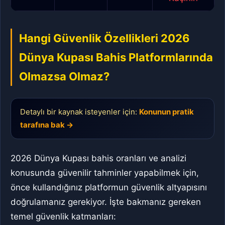
Hangi Güvenlik Özellikleri 2026
Dünya Kupası Bahis Platformlarında
Olmazsa Olmaz?
Detaylı bir kaynak isteyenler için:
Konunun pratik
tarafına bak →
2026 Dünya Kupası bahis oranları ve analizi
konusunda güvenilir tahminler yapabilmek için,
önce kullandığınız platformun güvenlik altyapısını
doğrulamanız gerekiyor. İşte bakmanız gereken
temel güvenlik katmanları: