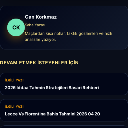
Can Korkmaz
Saha Yazarı
CK
Maçlardan kısa notlar, taktik gözlemleri ve hızlı
analizler yazıyor.
DEVAM ETMEK ISTEYENLER IÇIN
İLGILI YAZI
2026 Iddaa Tahmin Stratejileri Basari Rehberi
İLGILI YAZI
Lecce Vs Fiorentina Bahis Tahmini 2026 04 20