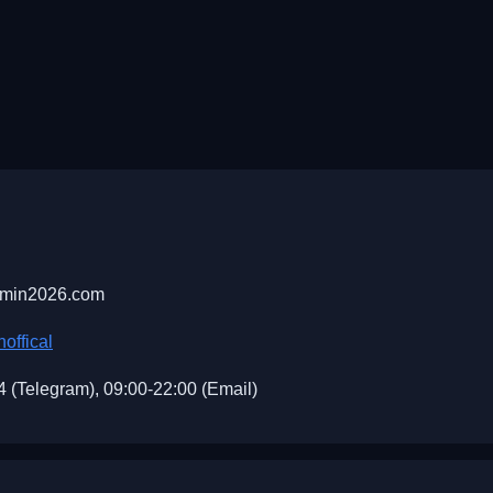
hmin2026.com
offical
4 (Telegram), 09:00-22:00 (Email)