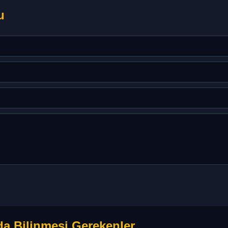
u
da Bilinmesi Gerekenler