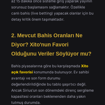
az 15 dakika önce sisteme giriş yaparak yayının
sorunsuz başlamasını sağlamaktır. Özellikle
canlı bahis (live betting) yapacak olanlar için bu
detay kritik önem taşımaktadır.
2. Mevcut Bahis Oranları Ne
Diyor? Xito'nun Favori
Olduğunu Veriler Söylüyor mu?
Bahis piyasalarına göre bu karşılaşmada
Xito
açık favorisi
konumunda bulunuyor. Ev sahibi
avantajı ve son form durumu
değerlendirildiğinde bu tablo şaşırtıcı değil.
Ancak Sirius'un son dönemdeki direnç sergileme
kapasitesi oranları beklenenden daha yakın
tutmuş durumda.