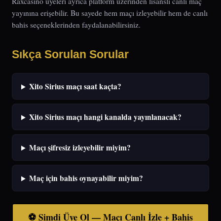
Raxcasino üyeleri ayrıca platform üzerinden lisanslı canlı maç
yayınına erişebilir. Bu sayede hem maçı izleyebilir hem de canlı
bahis seçeneklerinden faydalanabilirsiniz.
Sıkça Sorulan Sorular
Xito Sirius maçı saat kaçta?
Xito Sirius maçı hangi kanalda yayınlanacak?
Maçı şifresiz izleyebilir miyim?
Maç için bahis oynayabilir miyim?
⚽ Şimdi Üye Ol — Maçı Canlı İzle + Bahis