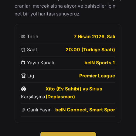
oranları mercek altına alıyor ve bahisçiler için
net bir yol haritası sunuyoruz.
📅 Tarih
7 Nisan 2026, Salı
⏰ Saat
20:00 (Türkiye Saati)
📺 Yayın Kanalı
beIN Sports 1
🏆 Lig
Premier League
🏟️
Xito (Ev Sahibi) vs Sirius
Karşılaşma
(Deplasman)
📡 Canlı Yayın
beIN Connect, Smart Spor