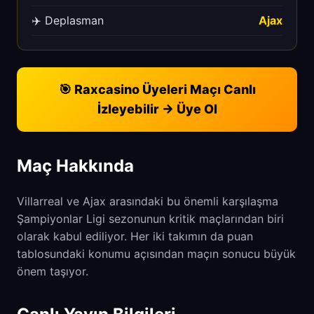
✈️ Deplasman
Ajax
🎯 Raxcasino Üyeleri Maçı Canlı
İzleyebilir → Üye Ol
Maç Hakkında
Villarreal ve Ajax arasındaki bu önemli karşılaşma
Şampiyonlar Ligi sezonunun kritik maçlarından biri
olarak kabul ediliyor. Her iki takımın da puan
tablosundaki konumu açısından maçın sonucu büyük
önem taşıyor.