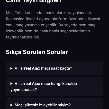
Canlı Yayın Bilgileri
Maç Tabii kanalından canlı olarak yayınlanacak.
Raxcasino üyeleri ayrıca platform üzerinden lisanslı
canlı maç yayınına erişebilir. Bu sayede hem maçı
izleyebilir hem de canlı bahis seçeneklerinden
faydalanabilirsiniz.
Sıkça Sorulan Sorular
Villarreal Ajax maçı saat kaçta?
Villarreal Ajax maçı hangi kanalda
yayınlanacak?
Maçı şifresiz izleyebilir miyim?