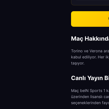
Maç Hakkınd
Torino ve Verona ara
kabul ediliyor. Her
taşıyor.
Canlı Yayın Bi
Maç beIN Sports 1 ka
üzerinden lisanslı ca
seçeneklerinden fayda