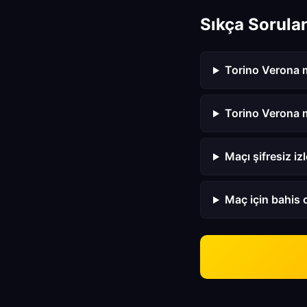
Sıkça Sorula
Torino Verona 
Torino Verona 
Maçı şifresiz iz
Maç için bahis 