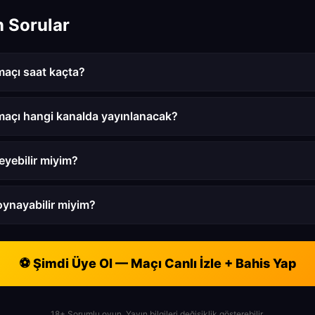
n Sorular
maçı saat kaçta?
maçı hangi kanalda yayınlanacak?
leyebilir miyim?
oynayabilir miyim?
⚽ Şimdi Üye Ol — Maçı Canlı İzle + Bahis Yap
18+ Sorumlu oyun. Yayın bilgileri değişiklik gösterebilir.