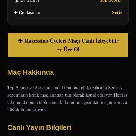
Serie
✈️ Deplasman
🎯 Raxcasino Üyeleri Maçı Canlı İzleyebilir
→ Üye Ol
Maç Hakkında
Top Scorer ve Serie arasındaki bu önemli karşılaşma Serie A
sezonunun kritik maçlarından biri olarak kabul ediliyor. Her iki
takımın da puan tablosundaki konumu açısından maçın sonucu
büyük önem taşıyor.
Canlı Yayın Bilgileri