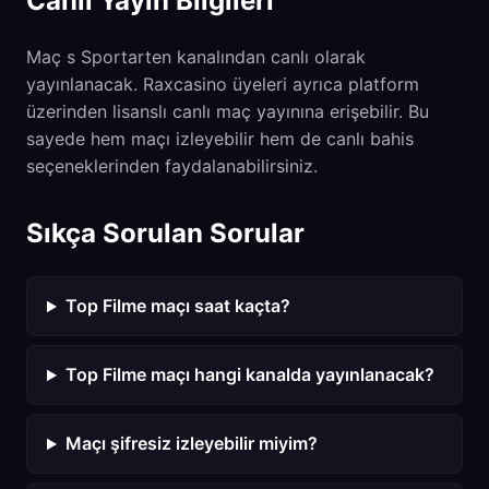
Canlı Yayın Bilgileri
Maç s Sportarten kanalından canlı olarak
yayınlanacak. Raxcasino üyeleri ayrıca platform
üzerinden lisanslı canlı maç yayınına erişebilir. Bu
sayede hem maçı izleyebilir hem de canlı bahis
seçeneklerinden faydalanabilirsiniz.
Sıkça Sorulan Sorular
Top Filme maçı saat kaçta?
Top Filme maçı hangi kanalda yayınlanacak?
Maçı şifresiz izleyebilir miyim?