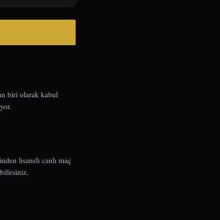
n biri olarak kabul
yor.
nden lisanslı canlı maç
ilirsiniz.