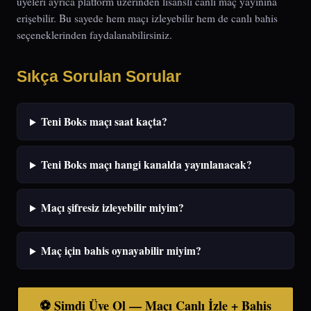
üyeleri ayrıca platform üzerinden lisanslı canlı maç yayınına
erişebilir. Bu sayede hem maçı izleyebilir hem de canlı bahis
seçeneklerinden faydalanabilirsiniz.
Sıkça Sorulan Sorular
Teni Boks maçı saat kaçta?
Teni Boks maçı hangi kanalda yayınlanacak?
Maçı şifresiz izleyebilir miyim?
Maç için bahis oynayabilir miyim?
⚽ Şimdi Üye Ol — Maçı Canlı İzle + Bahis