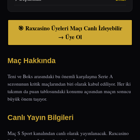
🎯 Raxcasino Üyeleri Maçı Canlı İzleyebilir
→ Üye Ol
Maç Hakkında
Teni ve Boks arasındaki bu önemli karşılaşma Serie A
sezonunun kritik maçlarından biri olarak kabul ediliyor. Her iki
takımın da puan tablosundaki konumu açısından maçın sonucu
büyük önem taşıyor.
Canlı Yayın Bilgileri
Maç S Sport kanalından canlı olarak yayınlanacak. Raxcasino