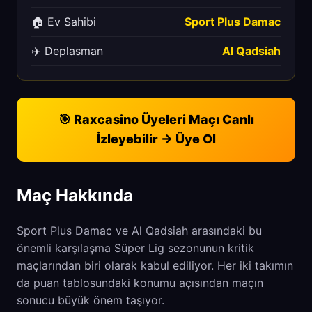
🏠 Ev Sahibi
Sport Plus Damac
✈️ Deplasman
Al Qadsiah
🎯 Raxcasino Üyeleri Maçı Canlı
İzleyebilir → Üye Ol
Maç Hakkında
Sport Plus Damac ve Al Qadsiah arasındaki bu
önemli karşılaşma Süper Lig sezonunun kritik
maçlarından biri olarak kabul ediliyor. Her iki takımın
da puan tablosundaki konumu açısından maçın
sonucu büyük önem taşıyor.