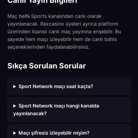
Canlı Yayın Bilgileri
Maç beIN Sports kanalından canlı olarak
yayınlanacak. Raxcasino üyeleri ayrıca platform
üzerinden lisanslı canlı maç yayınına erişebilir. Bu
sayede hem maçı izleyebilir hem de canlı bahis
seçeneklerinden faydalanabilirsiniz.
Sıkça Sorulan Sorular
Sport Network maçı saat kaçta?
Sport Network maçı hangi kanalda
yayınlanacak?
Maçı şifresiz izleyebilir miyim?