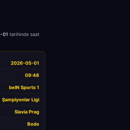
-01
tarihinde saat
2026-05-01
09:48
beIN Sports 1
Şampiyonlar Ligi
Slavia Prag
Bodo