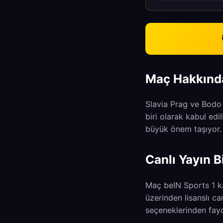
Maç Hakkınd
Slavia Prag ve Bodo 
biri olarak kabul ed
büyük önem taşıyor.
Canlı Yayın Bi
Maç beIN Sports 1 ka
üzerinden lisanslı ca
seçeneklerinden fayda