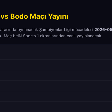
 vs Bodo Maçı Yayını
o arasında oynanacak Şampiyonlar Ligi mücadelesi
2026-05
k. Maç beIN Sports 1 ekranlarından canlı yayınlanacak.