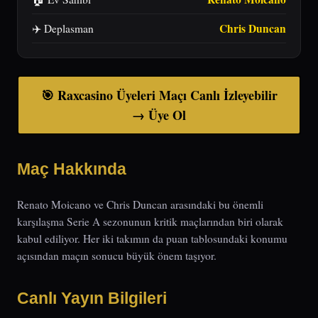
Chris Duncan
✈️ Deplasman
🎯 Raxcasino Üyeleri Maçı Canlı İzleyebilir
→ Üye Ol
Maç Hakkında
Renato Moicano ve Chris Duncan arasındaki bu önemli
karşılaşma Serie A sezonunun kritik maçlarından biri olarak
kabul ediliyor. Her iki takımın da puan tablosundaki konumu
açısından maçın sonucu büyük önem taşıyor.
Canlı Yayın Bilgileri