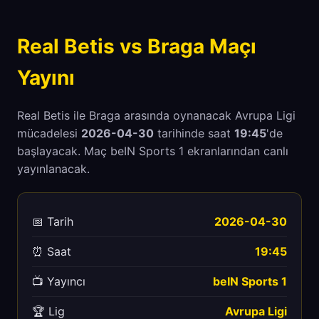
Real Betis vs Braga Maçı
Yayını
Real Betis ile Braga arasında oynanacak Avrupa Ligi
mücadelesi
2026-04-30
tarihinde saat
19:45
'de
başlayacak. Maç beIN Sports 1 ekranlarından canlı
yayınlanacak.
📅 Tarih
2026-04-30
⏰ Saat
19:45
📺 Yayıncı
beIN Sports 1
🏆 Lig
Avrupa Ligi