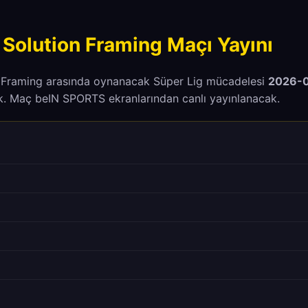
Solution Framing Maçı Yayını
n Framing arasında oynanacak Süper Lig mücadelesi
2026-
k. Maç beIN SPORTS ekranlarından canlı yayınlanacak.