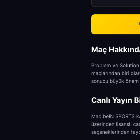
Maç Hakkınd
Problem ve Solution
maçlarından biri ola
sonucu büyük önem t
Canlı Yayın Bi
Maç beIN SPORTS kan
üzerinden lisanslı ca
seçeneklerinden fayda