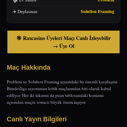
Solution Framing
✈️ Deplasman
🎯 Raxcasino Üyeleri Maçı Canlı İzleyebilir
→ Üye Ol
Maç Hakkında
Problem ve Solution Framing arasındaki bu önemli karşılaşma
Bundesliga sezonunun kritik maçlarından biri olarak kabul
ediliyor. Her iki takımın da puan tablosundaki konumu
açısından maçın sonucu büyük önem taşıyor.
Canlı Yayın Bilgileri