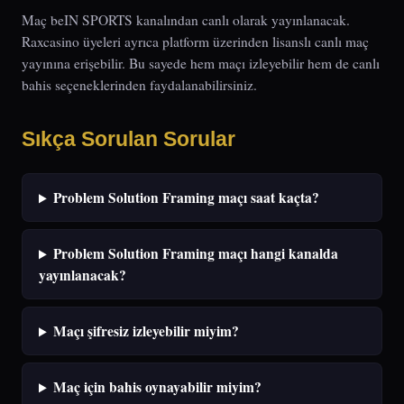
Maç beIN SPORTS kanalından canlı olarak yayınlanacak.
Raxcasino üyeleri ayrıca platform üzerinden lisanslı canlı maç
yayınına erişebilir. Bu sayede hem maçı izleyebilir hem de canlı
bahis seçeneklerinden faydalanabilirsiniz.
Sıkça Sorulan Sorular
Problem Solution Framing maçı saat kaçta?
Problem Solution Framing maçı hangi kanalda
yayınlanacak?
Maçı şifresiz izleyebilir miyim?
Maç için bahis oynayabilir miyim?