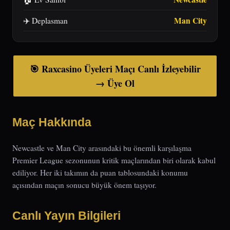
Man City
✈️ Deplasman
🎯 Raxcasino Üyeleri Maçı Canlı İzleyebilir
→ Üye Ol
Maç Hakkında
Newcastle ve Man City arasındaki bu önemli karşılaşma
Premier League sezonunun kritik maçlarından biri olarak kabul
ediliyor. Her iki takımın da puan tablosundaki konumu
açısından maçın sonucu büyük önem taşıyor.
Canlı Yayın Bilgileri