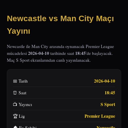
Newcastle vs Man City Maçı
Yayını
Newcastle ile Man City arasında oynanacak Premier League
2026-04-10
18:45
mücadelesi
tarihinde saat
'de başlayacak.
Maç S Sport ekranlarından canlı yayınlanacak.
2026-04-10
📅 Tarih
18:45
⏰ Saat
S Sport
📺 Yayıncı
Premier League
🏆 Lig
Newcastle
🏠 Ev Sahibi