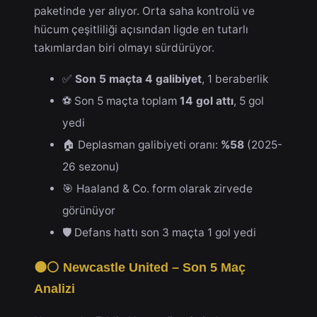
paketinde yer alıyor. Orta saha kontrolü ve
hücum çeşitliliği açısından ligde en tutarlı
takımlardan biri olmayı sürdürüyor.
✅
Son 5 maçta 4 galibiyet
, 1 beraberlik
⚽ Son 5 maçta toplam
14 gol attı
, 5 gol
yedi
🏠 Deplasman galibiyeti oranı:
%58
(2025-
26 sezonu)
🎯 Haaland & Co. form olarak zirvede
görünüyor
🛡️ Defans hattı son 3 maçta 1 gol yedi
⚫⚪ Newcastle United – Son 5 Maç
Analizi