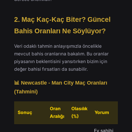
2. Maç Kaç-Kaç Biter? Güncel
Bahis Oranları Ne Söylüyor?
Veri odaklı tahmin anlayışımızla öncelikle
mevcut bahis oranlarına bakalım. Bu oranlar
piyasanın beklentisini yansıtırken bizim için
değer bahisi fırsatları da sunabilir.
📊 Newcastle - Man City Maç Oranları
(Tahmini)
Oran
Olasılık
Sonuç
Yorum
Aralığı
(%)
Ev sahibi