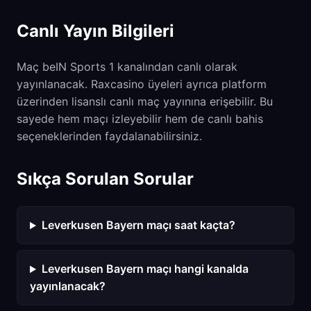
Canlı Yayın Bilgileri
Maç beIN Sports 1 kanalından canlı olarak
yayınlanacak. Raxcasino üyeleri ayrıca platform
üzerinden lisanslı canlı maç yayınına erişebilir. Bu
sayede hem maçı izleyebilir hem de canlı bahis
seçeneklerinden faydalanabilirsiniz.
Sıkça Sorulan Sorular
Leverkusen Bayern maçı saat kaçta?
Leverkusen Bayern maçı hangi kanalda
yayınlanacak?