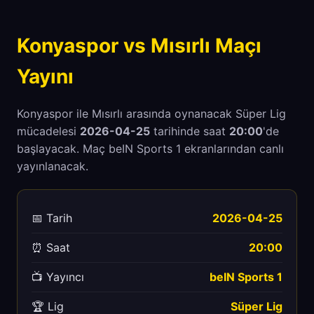
Konyaspor vs Mısırlı Maçı
Yayını
Konyaspor ile Mısırlı arasında oynanacak Süper Lig
mücadelesi
2026-04-25
tarihinde saat
20:00
'de
başlayacak. Maç beIN Sports 1 ekranlarından canlı
yayınlanacak.
📅 Tarih
2026-04-25
⏰ Saat
20:00
📺 Yayıncı
beIN Sports 1
🏆 Lig
Süper Lig