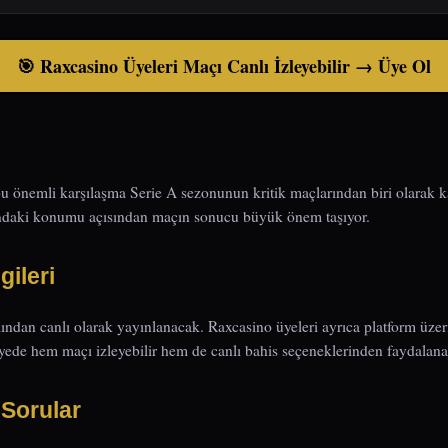
🎯 Raxcasino Üyeleri Maçı Canlı İzleyebilir → Üye Ol
bu önemli karşılaşma Serie A sezonunun kritik maçlarından biri olarak ka
ndaki konumu açısından maçın sonucu büyük önem taşıyor.
gileri
ndan canlı olarak yayınlanacak. Raxcasino üyeleri ayrıca platform üzeri
ayede hem maçı izleyebilir hem de canlı bahis seçeneklerinden faydalanab
 Sorular