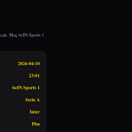
acak. Maç beIN Sports 1
2026-04-10
23:01
beIN Sports 1
Serie A
Inter
Pisa