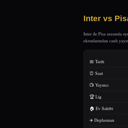
Inter vs Pi
Inter ile Pisa arasında 
ekranlarından canlı yayı
📅 Tarih
⏰ Saat
📺 Yayıncı
🏆 Lig
🏠 Ev Sahibi
✈️ Deplasman