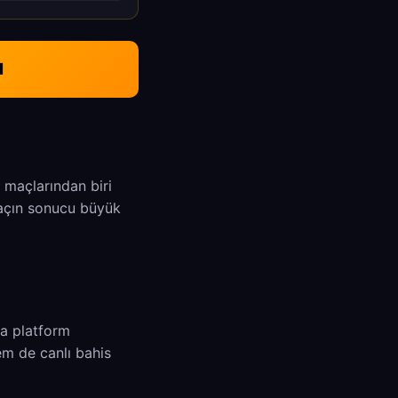
l
 maçlarından biri
maçın sonucu büyük
ca platform
em de canlı bahis