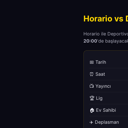
Horario vs 
Horario ile Deporti
20:00
'de başlayacak
📅 Tarih
⏰ Saat
📺 Yayıncı
🏆 Lig
🏠 Ev Sahibi
✈️ Deplasman