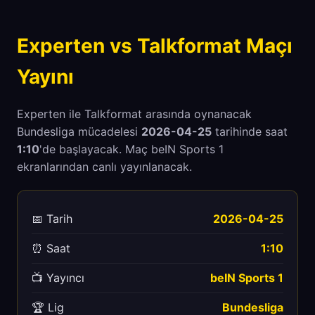
Experten vs Talkformat Maçı
Yayını
Experten ile Talkformat arasında oynanacak
Bundesliga mücadelesi
2026-04-25
tarihinde saat
1:10
'de başlayacak. Maç beIN Sports 1
ekranlarından canlı yayınlanacak.
📅 Tarih
2026-04-25
⏰ Saat
1:10
📺 Yayıncı
beIN Sports 1
🏆 Lig
Bundesliga