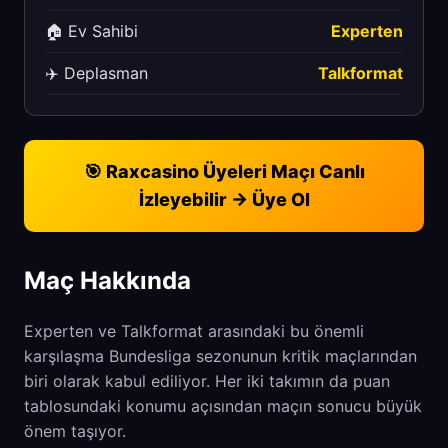
🏠 Ev Sahibi
Experten
✈️ Deplasman
Talkformat
🎯 Raxcasino Üyeleri Maçı Canlı
İzleyebilir → Üye Ol
Maç Hakkında
Experten ve Talkformat arasındaki bu önemli
karşılaşma Bundesliga sezonunun kritik maçlarından
biri olarak kabul ediliyor. Her iki takımın da puan
tablosundaki konumu açısından maçın sonucu büyük
önem taşıyor.