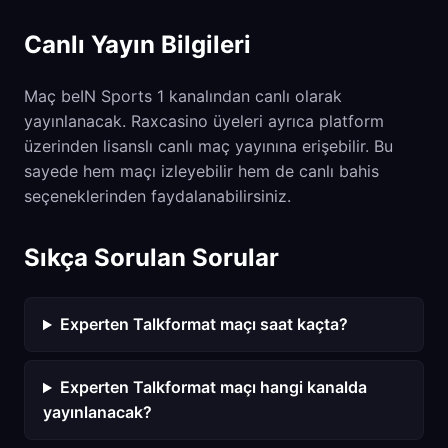
Canlı Yayın Bilgileri
Maç beIN Sports 1 kanalından canlı olarak
yayınlanacak. Raxcasino üyeleri ayrıca platform
üzerinden lisanslı canlı maç yayınına erişebilir. Bu
sayede hem maçı izleyebilir hem de canlı bahis
seçeneklerinden faydalanabilirsiniz.
Sıkça Sorulan Sorular
Experten Talkformat maçı saat kaçta?
Experten Talkformat maçı hangi kanalda
yayınlanacak?