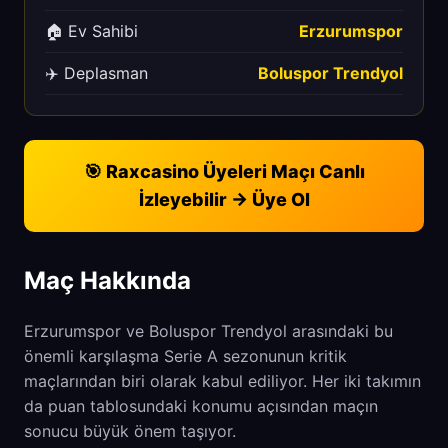
🏠 Ev Sahibi
Erzurumspor
✈️ Deplasman
Boluspor Trendyol
🎯 Raxcasino Üyeleri Maçı Canlı
İzleyebilir → Üye Ol
Maç Hakkında
Erzurumspor ve Boluspor Trendyol arasındaki bu
önemli karşılaşma Serie A sezonunun kritik
maçlarından biri olarak kabul ediliyor. Her iki takımın
da puan tablosundaki konumu açısından maçın
sonucu büyük önem taşıyor.