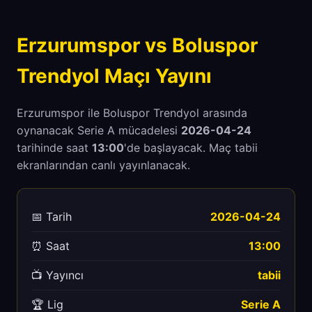
Erzurumspor vs Boluspor
Trendyol Maçı Yayını
Erzurumspor ile Boluspor Trendyol arasında
oynanacak Serie A mücadelesi
2026-04-24
tarihinde saat
13:00
'de başlayacak. Maç tabii
ekranlarından canlı yayınlanacak.
📅 Tarih
2026-04-24
⏰ Saat
13:00
📺 Yayıncı
tabii
🏆 Lig
Serie A