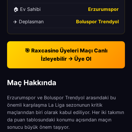
🏠 Ev Sahibi
Erzurumspor
✈️ Deplasman
Boluspor Trendyol
🎯 Raxcasino Üyeleri Maçı Canlı
İzleyebilir → Üye Ol
Maç Hakkında
Erzurumspor ve Boluspor Trendyol arasındaki bu
önemli karşılaşma La Liga sezonunun kritik
maçlarından biri olarak kabul ediliyor. Her iki takımın
da puan tablosundaki konumu açısından maçın
sonucu büyük önem taşıyor.