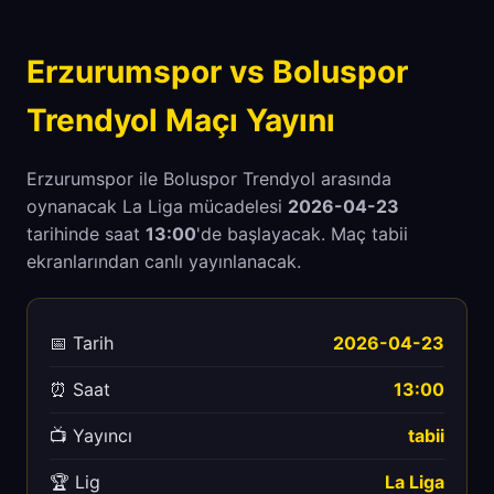
Erzurumspor vs Boluspor
Trendyol Maçı Yayını
Erzurumspor ile Boluspor Trendyol arasında
oynanacak La Liga mücadelesi
2026-04-23
tarihinde saat
13:00
'de başlayacak. Maç tabii
ekranlarından canlı yayınlanacak.
📅 Tarih
2026-04-23
⏰ Saat
13:00
📺 Yayıncı
tabii
🏆 Lig
La Liga