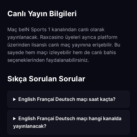
Canlı Yayın Bilgileri
Maç beIN Sports 1 kanalından canlı olarak
yayınlanacak. Raxcasino üyeleri ayrıca platform
üzerinden lisanslı canlı maç yayınına erişebilir. Bu
sayede hem maçı izleyebilir hem de canlı bahis
seçeneklerinden faydalanabilirsiniz.
Sıkça Sorulan Sorular
English Françai Deutsch maçı saat kaçta?
English Françai Deutsch maçı hangi kanalda
yayınlanacak?