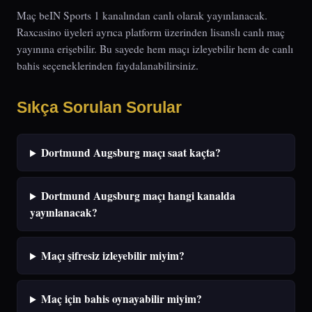
Maç beIN Sports 1 kanalından canlı olarak yayınlanacak.
Raxcasino üyeleri ayrıca platform üzerinden lisanslı canlı maç
yayınına erişebilir. Bu sayede hem maçı izleyebilir hem de canlı
bahis seçeneklerinden faydalanabilirsiniz.
Sıkça Sorulan Sorular
Dortmund Augsburg maçı saat kaçta?
Dortmund Augsburg maçı hangi kanalda
yayınlanacak?
Maçı şifresiz izleyebilir miyim?
Maç için bahis oynayabilir miyim?