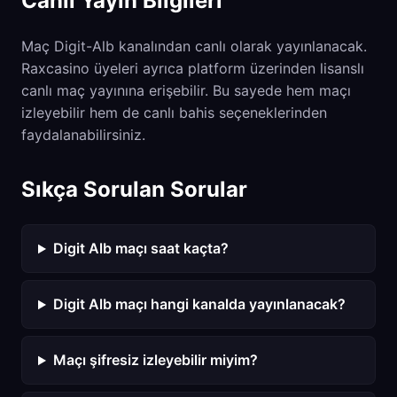
Canlı Yayın Bilgileri
Maç Digit-Alb kanalından canlı olarak yayınlanacak.
Raxcasino üyeleri ayrıca platform üzerinden lisanslı
canlı maç yayınına erişebilir. Bu sayede hem maçı
izleyebilir hem de canlı bahis seçeneklerinden
faydalanabilirsiniz.
Sıkça Sorulan Sorular
Digit Alb maçı saat kaçta?
Digit Alb maçı hangi kanalda yayınlanacak?
Maçı şifresiz izleyebilir miyim?