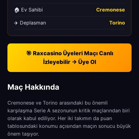
🏠 Ev Sahibi
Cremonese
✈️ Deplasman
Torino
🎯 Raxcasino Üyeleri Maçı Canlı
İzleyebilir → Üye Ol
Maç Hakkında
Cremonese ve Torino arasındaki bu önemli
karşılaşma Serie A sezonunun kritik maçlarından biri
olarak kabul ediliyor. Her iki takımın da puan
tablosundaki konumu açısından maçın sonucu büyük
önem taşıyor.