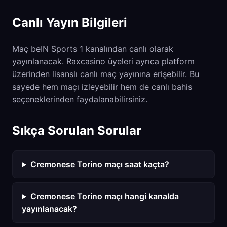
Canlı Yayın Bilgileri
Maç beIN Sports 1 kanalından canlı olarak
yayınlanacak. Raxcasino üyeleri ayrıca platform
üzerinden lisanslı canlı maç yayınına erişebilir. Bu
sayede hem maçı izleyebilir hem de canlı bahis
seçeneklerinden faydalanabilirsiniz.
Sıkça Sorulan Sorular
Cremonese Torino maçı saat kaçta?
Cremonese Torino maçı hangi kanalda
yayınlanacak?