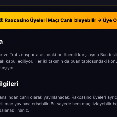
🎯 Raxcasino Üyeleri Maçı Canlı İzleyebilir → Üye O
a
 ve Trabzonspor arasındaki bu önemli karşılaşma Bundesli
rak kabul ediliyor. Her iki takımın da puan tablosundaki ko
aşıyor.
lgileri
nalından canlı olarak yayınlanacak. Raxcasino üyeleri ayrı
nlı maç yayınına erişebilir. Bu sayede hem maçı izleyebilir h
lanabilirsiniz.