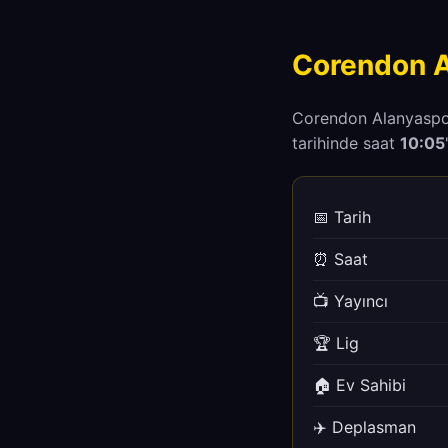
Corendon A
Corendon Alanyaspo
tarihinde saat
10:05
📅 Tarih
⏰ Saat
📺 Yayıncı
🏆 Lig
🏠 Ev Sahibi
✈️ Deplasman