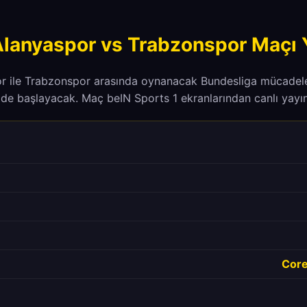
lanyaspor vs Trabzonspor Maçı Y
r ile Trabzonspor arasında oynanacak Bundesliga mücadel
'de başlayacak. Maç beIN Sports 1 ekranlarından canlı yayı
Core