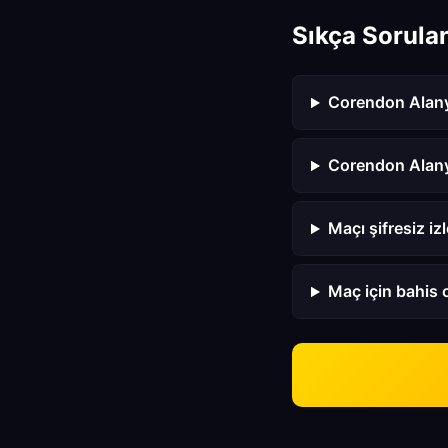
Sıkça Sorula
Corendon Alany
Corendon Alany
Maçı şifresiz iz
Maç için bahis 