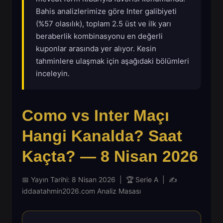
Bahis analizlerimize göre Inter galibiyeti
(%57 olasılık), toplam 2.5 üst ve ilk yarı
beraberlik kombinasyonu en değerli
kuponlar arasında yer alıyor. Kesin
tahminlere ulaşmak için aşağıdaki bölümleri
inceleyin.
Como vs Inter Maçı
Hangi Kanalda? Saat
Kaçta? — 8 Nisan 2026
📅 Yayın Tarihi: 8 Nisan 2026 | 🏆 Serie A | ✍️
iddaatahmin2026.com Analiz Masası