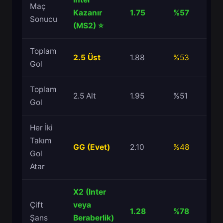
Maç
Kazanır
1.75
%57
Sonucu
(MS2) ⭐
Toplam
2.5 Üst
1.88
%53
Gol
Toplam
2.5 Alt
1.95
%51
Gol
Her İki
Takım
GG (Evet)
2.10
%48
Gol
Atar
X2 (Inter
Çift
veya
1.28
%78
Şans
Beraberlik)