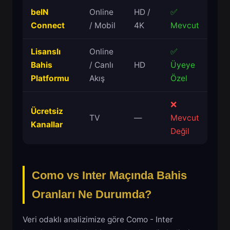
beIN
Online
HD /
✅
Connect
/ Mobil
4K
Mevcut
Lisanslı
Online
✅
Bahis
/ Canlı
HD
Üyeye
Platformu
Akış
Özel
❌
Ücretsiz
TV
—
Mevcut
Kanallar
Değil
Como vs Inter Maçında Bahis
Oranları Ne Durumda?
Veri odaklı analizimize göre Como - Inter