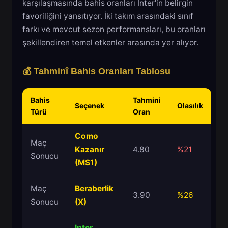
karşılaşmasında bahis oranları Inter'in belirgin
favoriliğini yansıtıyor. İki takım arasındaki sınıf
farkı ve mevcut sezon performansları, bu oranları
şekillendiren temel etkenler arasında yer alıyor.
💰 Tahminî Bahis Oranları Tablosu
Bahis
Tahmini
Seçenek
Olasılık
Türü
Oran
Como
Maç
Kazanır
4.80
%21
Sonucu
(MS1)
Maç
Beraberlik
3.90
%26
Sonucu
(X)
Inter