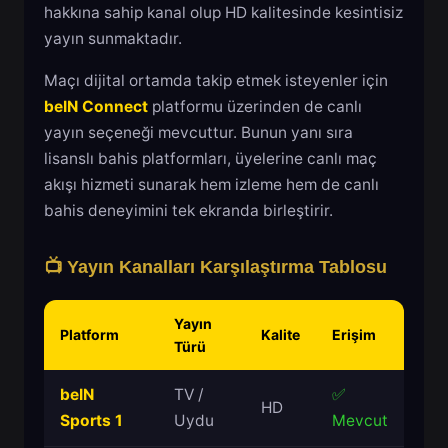
hakkına sahip kanal olup HD kalitesinde kesintisiz
yayın sunmaktadır.
Maçı dijital ortamda takip etmek isteyenler için
beIN Connect
platformu üzerinden de canlı
yayın seçeneği mevcuttur. Bunun yanı sıra
lisanslı bahis platformları, üyelerine canlı maç
akışı hizmeti sunarak hem izleme hem de canlı
bahis deneyimini tek ekranda birleştirir.
📺 Yayın Kanalları Karşılaştırma Tablosu
Yayın
Platform
Kalite
Erişim
Türü
beIN
TV /
✅
HD
Sports 1
Uydu
Mevcut