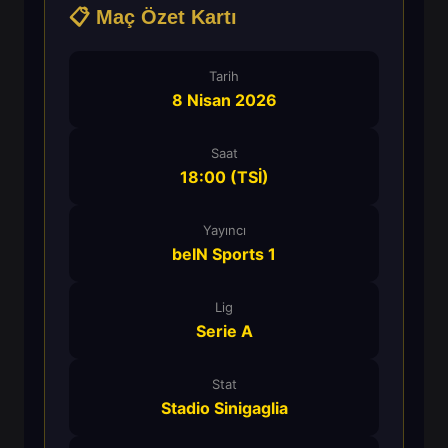
📋 Maç Özet Kartı
Tarih
8 Nisan 2026
Saat
18:00 (TSİ)
Yayıncı
beIN Sports 1
Lig
Serie A
Stat
Stadio Sinigaglia