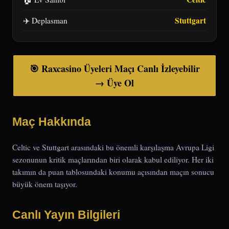
Stuttgart
✈️ Deplasman
🎯 Raxcasino Üyeleri Maçı Canlı İzleyebilir
→ Üye Ol
Maç Hakkında
Celtic ve Stuttgart arasındaki bu önemli karşılaşma Avrupa Ligi
sezonunun kritik maçlarından biri olarak kabul ediliyor. Her iki
takımın da puan tablosundaki konumu açısından maçın sonucu
büyük önem taşıyor.
Canlı Yayın Bilgileri