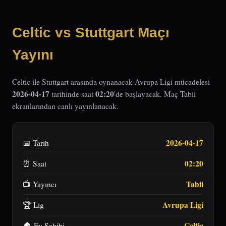
Celtic vs Stuttgart Maçı
Yayını
Celtic ile Stuttgart arasında oynanacak Avrupa Ligi mücadelesi
2026-04-17
02:20
tarihinde saat
'de başlayacak. Maç Tabii
ekranlarından canlı yayınlanacak.
2026-04-17
📅 Tarih
02:20
⏰ Saat
Tabii
📺 Yayıncı
Avrupa Ligi
🏆 Lig
Celtic
🏠 Ev Sahibi