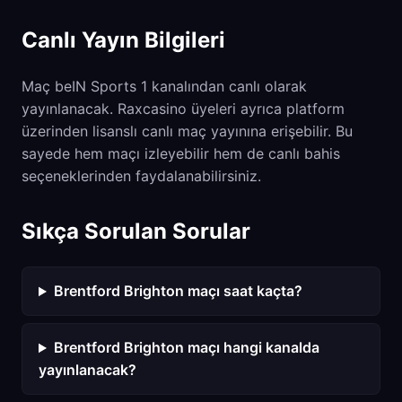
Canlı Yayın Bilgileri
Maç beIN Sports 1 kanalından canlı olarak
yayınlanacak. Raxcasino üyeleri ayrıca platform
üzerinden lisanslı canlı maç yayınına erişebilir. Bu
sayede hem maçı izleyebilir hem de canlı bahis
seçeneklerinden faydalanabilirsiniz.
Sıkça Sorulan Sorular
Brentford Brighton maçı saat kaçta?
Brentford Brighton maçı hangi kanalda
yayınlanacak?