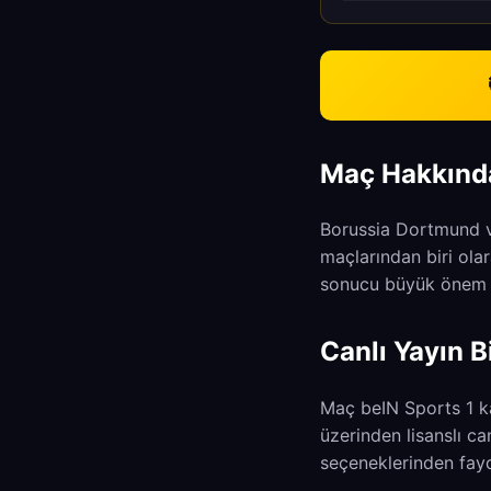
Maç Hakkınd
Borussia Dortmund v
maçlarından biri ola
sonucu büyük önem t
Canlı Yayın Bi
Maç beIN Sports 1 ka
üzerinden lisanslı ca
seçeneklerinden fayda