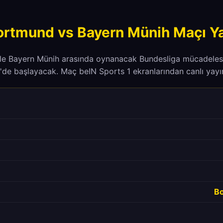
ortmund vs Bayern Münih Maçı Ya
le Bayern Münih arasında oynanacak Bundesliga mücadele
'de başlayacak. Maç beIN Sports 1 ekranlarından canlı yayı
Bo