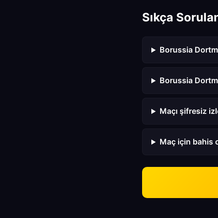
Sıkça Sorula
Borussia Dortm
Borussia Dortm
Maçı şifresiz iz
Maç için bahis 