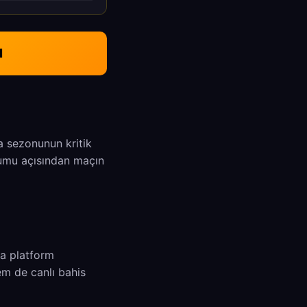
l
 sezonunun kritik
numu açısından maçın
ca platform
em de canlı bahis