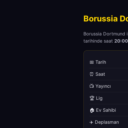
Borussia D
Borussia Dortmund i
tarihinde saat
20:00
📅 Tarih
⏰ Saat
📺 Yayıncı
🏆 Lig
🏠 Ev Sahibi
✈️ Deplasman