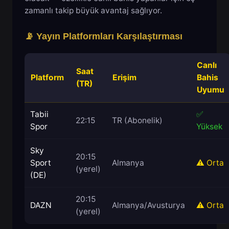
zamanlı takip büyük avantaj sağlıyor.
📡 Yayın Platformları Karşılaştırması
Canlı
Saat
Platform
Erişim
Bahis
(TR)
Uyumu
Tabii
✅
22:15
TR (Abonelik)
Spor
Yüksek
Sky
20:15
Sport
Almanya
⚠️ Orta
(yerel)
(DE)
20:15
DAZN
Almanya/Avusturya
⚠️ Orta
(yerel)