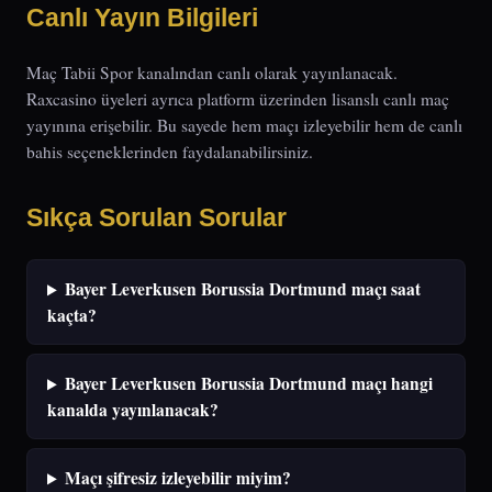
Canlı Yayın Bilgileri
Maç Tabii Spor kanalından canlı olarak yayınlanacak.
Raxcasino üyeleri ayrıca platform üzerinden lisanslı canlı maç
yayınına erişebilir. Bu sayede hem maçı izleyebilir hem de canlı
bahis seçeneklerinden faydalanabilirsiniz.
Sıkça Sorulan Sorular
Bayer Leverkusen Borussia Dortmund maçı saat
kaçta?
Bayer Leverkusen Borussia Dortmund maçı hangi
kanalda yayınlanacak?
Maçı şifresiz izleyebilir miyim?