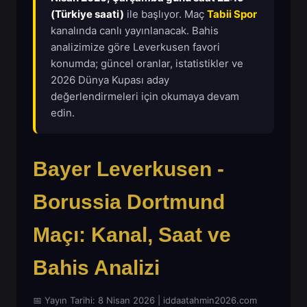
(Türkiye saati)
ile başlıyor. Maç
Tabii Spor
kanalında canlı yayınlanacak. Bahis
analizimize göre Leverkusen favori
konumda; güncel oranlar, istatistikler ve
2026 Dünya Kupası aday
değerlendirmeleri için okumaya devam
edin.
Bayer Leverkusen -
Borussia Dortmund
Maçı: Kanal, Saat ve
Bahis Analizi
📅 Yayın Tarihi: 8 Nisan 2026 | iddaatahmin2026.com