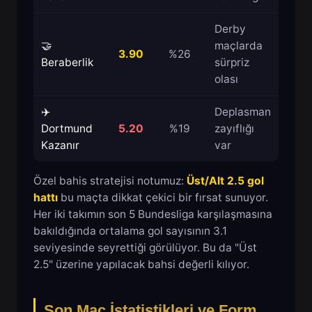
Derby
🤝
maçlarda
3.90
%26
Beraberlik
sürpriz
olası
✈️
Deplasman
Dortmund
5.20
%19
zayıflığı
Kazanır
var
Özel bahis stratejisi notumuz:
Üst/Alt 2.5 gol
hattı
bu maçta dikkat çekici bir fırsat sunuyor.
Her iki takımın son 5 Bundesliga karşılaşmasına
bakıldığında ortalama gol sayısının 3.1
seviyesinde seyrettiği görülüyor. Bu da "Üst
2.5" üzerine yapılacak bahsi değerli kılıyor.
Son Maç İstatistikleri ve Form