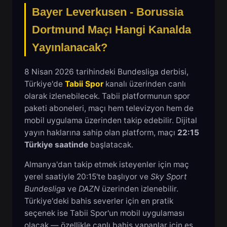
Bayer Leverkusen - Borussia
Dortmund Maçı Hangi Kanalda
Yayınlanacak?
8 Nisan 2026 tarihindeki Bundesliga derbisi,
Türkiye'de
Tabii Spor
kanalı üzerinden canlı
olarak izlenebilecek. Tabii platformunun spor
paketi aboneleri, maçı hem televizyon hem de
mobil uygulama üzerinden takip edebilir. Dijital
yayın haklarına sahip olan platform, maçı
22:15
Türkiye saatinde
başlatacak.
Almanya'dan takip etmek isteyenler için maç
yerel saatiyle 20:15'te başlıyor ve
Sky Sport
Bundesliga
ve
DAZN
üzerinden izlenebilir.
Türkiye'deki bahis severler için en pratik
seçenek ise Tabii Spor'un mobil uygulaması
olacak — özellikle canlı bahis yapanlar için eş