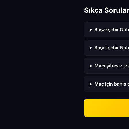
Sıkça Sorula
Başakşehir Natu
Başakşehir Natu
Maçı şifresiz iz
Maç için bahis 