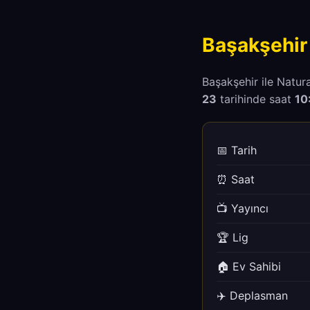
Başakşehir 
Başakşehir ile Natu
23
tarihinde saat
10
📅 Tarih
⏰ Saat
📺 Yayıncı
🏆 Lig
🏠 Ev Sahibi
✈️ Deplasman