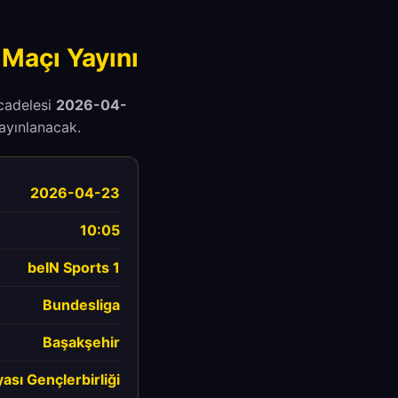
 Maçı Yayını
ücadelesi
2026-04-
ayınlanacak.
2026-04-23
10:05
beIN Sports 1
Bundesliga
Başakşehir
ası Gençlerbirliği