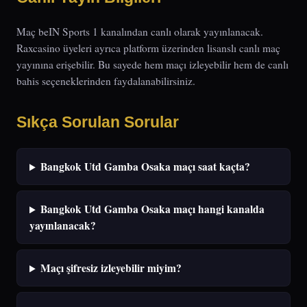
Maç beIN Sports 1 kanalından canlı olarak yayınlanacak.
Raxcasino üyeleri ayrıca platform üzerinden lisanslı canlı maç
yayınına erişebilir. Bu sayede hem maçı izleyebilir hem de canlı
bahis seçeneklerinden faydalanabilirsiniz.
Sıkça Sorulan Sorular
Bangkok Utd Gamba Osaka maçı saat kaçta?
Bangkok Utd Gamba Osaka maçı hangi kanalda
yayınlanacak?
Maçı şifresiz izleyebilir miyim?