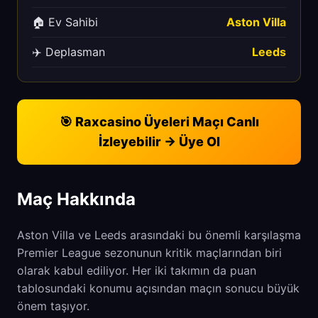
🏠 Ev Sahibi
Aston Villa
✈️ Deplasman
Leeds
🎯 Raxcasino Üyeleri Maçı Canlı
İzleyebilir → Üye Ol
Maç Hakkında
Aston Villa ve Leeds arasındaki bu önemli karşılaşma
Premier League sezonunun kritik maçlarından biri
olarak kabul ediliyor. Her iki takımın da puan
tablosundaki konumu açısından maçın sonucu büyük
önem taşıyor.