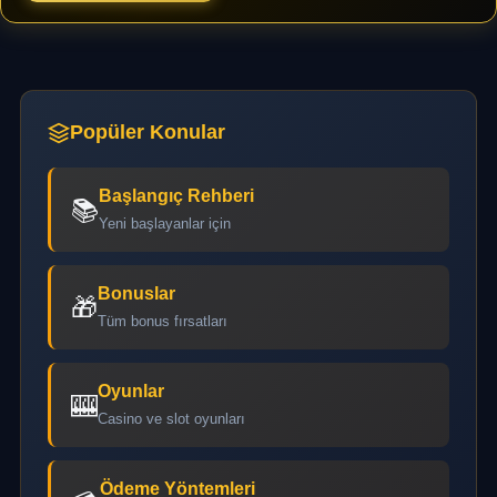
Popüler Konular
Başlangıç Rehberi
📚
Yeni başlayanlar için
Bonuslar
🎁
Tüm bonus fırsatları
Oyunlar
🎰
Casino ve slot oyunları
Ödeme Yöntemleri