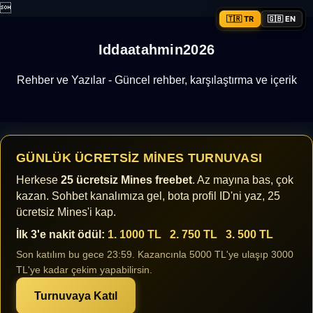

🇹🇷 TR
🇬🇧 EN
Iddaatahmin2026
Rehber ve Yazılar - Güncel rehber, karşılaştırma ve içerik
GÜNLÜK ÜCRETSİZ MİNES TURNUVASI
Herkese
25 ücretsiz Mines freebet
. Az mayına bas, çok
kazan. Sohbet kanalımıza gel, bota profil ID'ni yaz, 25
ücretsiz Mines'i kap.
İlk 3'e nakit ödül:
1. 1000 TL
2. 750 TL
3. 500 TL
Son katılım bu gece 23:59. Kazancınla 5000 TL'ye ulaşıp 3000
TL'ye kadar çekim yapabilirsin.
Turnuvaya Katıl