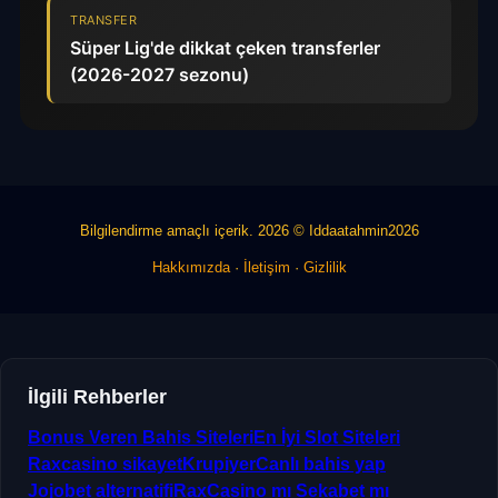
TRANSFER
Süper Lig'de dikkat çeken transferler
(2026-2027 sezonu)
Bilgilendirme amaçlı içerik. 2026 © Iddaatahmin2026
Hakkımızda
·
İletişim
·
Gizlilik
İlgili Rehberler
Bonus Veren Bahis Siteleri
En İyi Slot Siteleri
Raxcasino sikayet
Krupiyer
Canlı bahis yap
Jojobet alternatifi
RaxCasino mı Sekabet mı