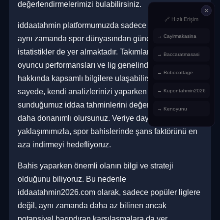
değerlendirmelerimizi bulabilirsiniz.
×
🔗 Hızlı Erişim
iddaatahmin platformumuzda sadece tahminler değil,
→ Cayirmakasina
aynı zamanda spor dünyasından güncel haberler ve
istatistikler de yer almaktadır. Takımların son durumu,
→ Baccaratmasasi
oyuncu performansları ve lig genelindeki trendler
→ Robocottage
hakkında kapsamlı bilgilere ulaşabilirsiniz. Bu
sayede, kendi analizlerinizi yaparken veya
→ Kupontahmin2026
sunduğumuz iddaa tahminlerini değerlendirirken
→ Kenoyunu
daha donanımlı olursunuz. Veriye dayalı
yaklaşımımızla, spor bahislerinde şans faktörünü en
aza indirmeyi hedefliyoruz.
Bahis yaparken önemli olanın bilgi ve strateji
olduğunu biliyoruz. Bu nedenle
iddaatahmin2026.com olarak, sadece popüler liglere
değil, aynı zamanda daha az bilinen ancak
potansiyel barındıran karşılaşmalara da yer