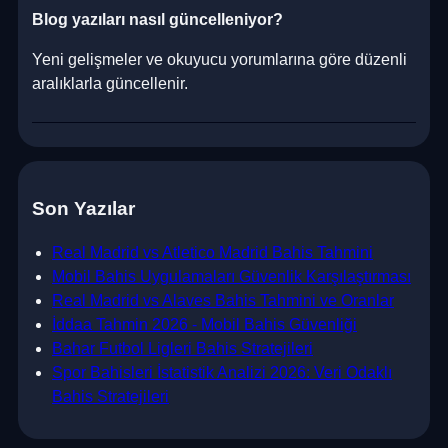
Blog yazıları nasıl güncelleniyor?
Yeni gelişmeler ve okuyucu yorumlarına göre düzenli
aralıklarla güncellenir.
Son Yazılar
Real Madrid vs Atletico Madrid Bahis Tahmini
Mobil Bahis Uygulamaları Güvenlik Karşılaştırması
Real Madrid vs Alaves Bahis Tahmini ve Oranlar
İddaa Tahmin 2026 - Mobil Bahis Güvenliği
Bahar Futbol Ligleri Bahis Stratejileri
Spor Bahisleri İstatistik Analizi 2026: Veri Odaklı
Bahis Stratejileri