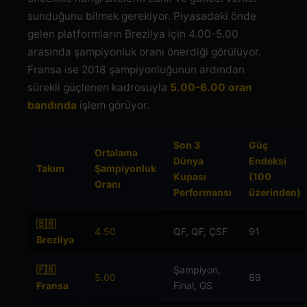
sunduğunu bilmek gerekiyor. Piyasadaki önde
gelen platformların Brezilya için 4.00-5.00
arasında şampiyonluk oranı önerdiği görülüyor.
Fransa ise 2018 şampiyonluğunun ardından
sürekli güçlenen kadrosuyla
5.00-6.00 oran
bandında
işlem görüyor.
Son 3
Güç
Ortalama
Dünya
Endeksi
Takım
Şampiyonluk
Kupası
(100
Oranı
Performansı
üzerinden)
🇧🇷
4.50
QF, QF, ÇSF
91
Brezilya
🇫🇷
Şampiyon,
5.00
89
Fransa
Final, GS