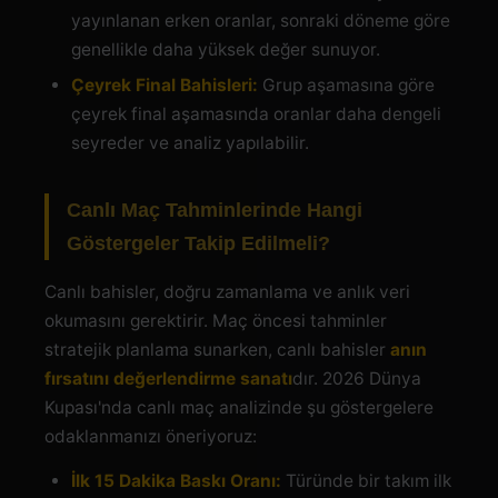
yayınlanan erken oranlar, sonraki döneme göre
genellikle daha yüksek değer sunuyor.
Çeyrek Final Bahisleri:
Grup aşamasına göre
çeyrek final aşamasında oranlar daha dengeli
seyreder ve analiz yapılabilir.
Canlı Maç Tahminlerinde Hangi
Göstergeler Takip Edilmeli?
Canlı bahisler, doğru zamanlama ve anlık veri
okumasını gerektirir. Maç öncesi tahminler
stratejik planlama sunarken, canlı bahisler
anın
fırsatını değerlendirme sanatı
dır. 2026 Dünya
Kupası'nda canlı maç analizinde şu göstergelere
odaklanmanızı öneriyoruz:
İlk 15 Dakika Baskı Oranı:
Türünde bir takım ilk