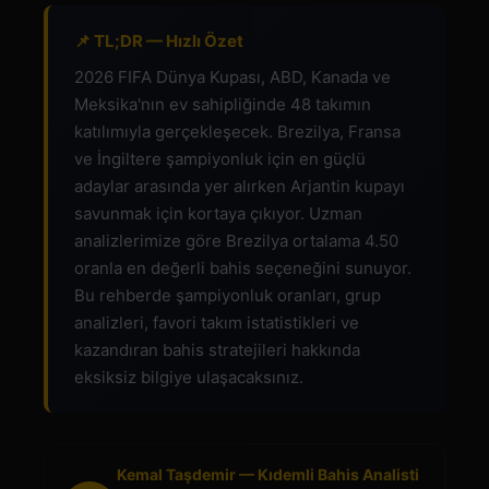
📌 TL;DR — Hızlı Özet
2026 FIFA Dünya Kupası, ABD, Kanada ve
Meksika'nın ev sahipliğinde 48 takımın
katılımıyla gerçekleşecek. Brezilya, Fransa
ve İngiltere şampiyonluk için en güçlü
adaylar arasında yer alırken Arjantin kupayı
savunmak için kortaya çıkıyor. Uzman
analizlerimize göre Brezilya ortalama 4.50
oranla en değerli bahis seçeneğini sunuyor.
Bu rehberde şampiyonluk oranları, grup
analizleri, favori takım istatistikleri ve
kazandıran bahis stratejileri hakkında
eksiksiz bilgiye ulaşacaksınız.
Kemal Taşdemir — Kıdemli Bahis Analisti