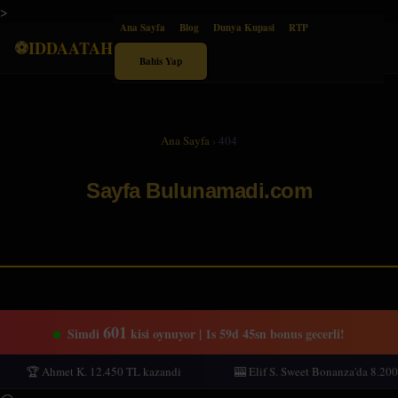
>
Ana Sayfa
Blog
Dunya Kupasi
RTP
⚽
IDDAATAH
Bahis Yap
Ana Sayfa
› 404
Sayfa Bulunamadi.com
601
Simdi
kisi oynuyor |
1s 59d 45sn
bonus gecerli!
🏆 Ahmet K. 12.450 TL kazandi
🎰 Elif S. Sweet Bonanza'da 8.20