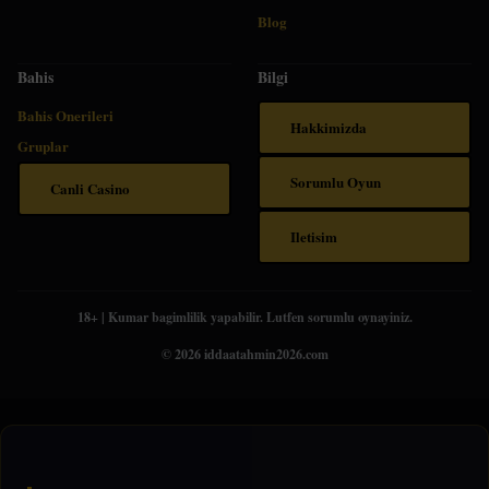
Blog
Bahis
Bilgi
Bahis Onerileri
Hakkimizda
Gruplar
Sorumlu Oyun
Canli Casino
Iletisim
18+ | Kumar bagimlilik yapabilir. Lutfen sorumlu oynayiniz.
© 2026 iddaatahmin2026.com