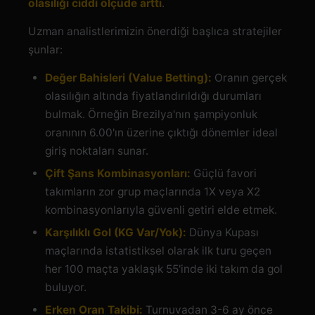
olasılığı ciddi ölçüde arttı
.
Uzman analistlerimizin önerdiği başlıca stratejiler
şunlar:
Değer Bahisleri (Value Betting):
Oranın gerçek
olasılığın altında fiyatlandırıldığı durumları
bulmak. Örneğin Brezilya'nın şampiyonluk
oranının 6.00'ın üzerine çıktığı dönemler ideal
giriş noktaları sunar.
Çift Şans Kombinasyonları:
Güçlü favori
takımların zor grup maçlarında 1X veya X2
kombinasyonlarıyla güvenli getiri elde etmek.
Karşılıklı Gol (KG Var/Yok):
Dünya Kupası
maçlarında istatistiksel olarak ilk turu geçen
her 100 maçta yaklaşık 55'inde iki takım da gol
buluyor.
Erken Oran Takibi:
Turnuvadan 3-6 ay önce