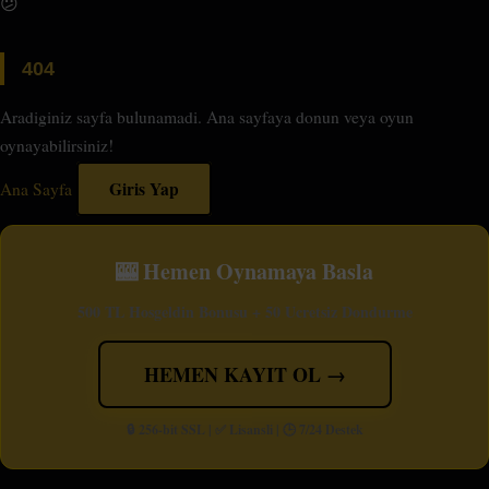
😕
404
Aradiginiz sayfa bulunamadi. Ana sayfaya donun veya oyun
oynayabilirsiniz!
Giris Yap
Ana Sayfa
🎰 Hemen Oynamaya Basla
500 TL Hosgeldin Bonusu + 50 Ucretsiz Dondurme
HEMEN KAYIT OL →
🔒 256-bit SSL | ✅ Lisansli | 🕒 7/24 Destek