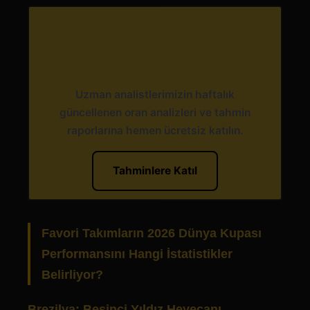
🏆 En Güncel Dünya Kupası
Tahminlerine Erişin
Uzman analistlerimizin haftalık
güncellenen oran analizleri ve tahmin
raporlarına hemen ücretsiz katılın.
Tahminlere Katıl
Favori Takımların 2026 Dünya Kupası
Performansını Hangi İstatistikler
Belirliyor?
Brezilya: Beşinci Yıldız Heyecanı